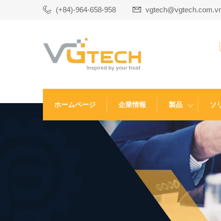
(+84)-964-658-958
vgtech@vgtech.com.v
ホームページ
企業情報
製品
ソ