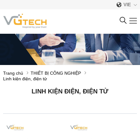
VIE
LINH KIỆN ĐIỆN, ĐIỆN
TỬ
Trang chủ
THIẾT BỊ CÔNG NGHIỆP
Linh kiện điện, điện tử
LINH KIỆN ĐIỆN, ĐIỆN TỬ