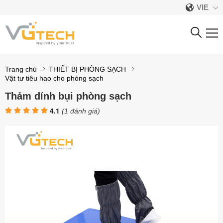
VIE
VẬT TƯ TIÊU HAO CHO
PHÒNG SẠCH
Trang chủ
THIẾT BỊ PHÒNG SẠCH
Vật tư tiêu hao cho phòng sạch
Thảm dính bụi phòng sạch
4.1
(
1
đánh giá)